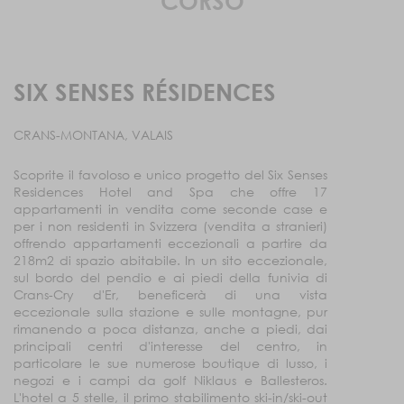
CORSO
SIX SENSES RÉSIDENCES
CRANS-MONTANA, VALAIS
C
Scoprite il favoloso e unico progetto del Six Senses
Residences Hotel and Spa che offre 17
appartamenti in vendita come seconde case e
per i non residenti in Svizzera (vendita a stranieri)
offrendo appartamenti eccezionali a partire da
218m2 di spazio abitabile. In un sito eccezionale,
sul bordo del pendio e ai piedi della funivia di
Crans-Cry d'Er, beneficerà di una vista
eccezionale sulla stazione e sulle montagne, pur
rimanendo a poca distanza, anche a piedi, dai
principali centri d'interesse del centro, in
particolare le sue numerose boutique di lusso, i
negozi e i campi da golf Niklaus e Ballesteros.
L'hotel a 5 stelle, il primo stabilimento ski-in/ski-out