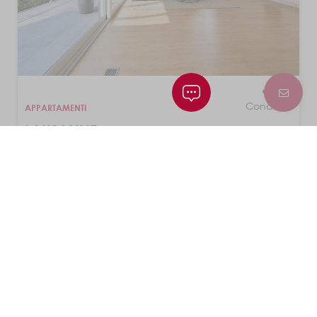
Condividi
APPARTAMENTI
LAUSANNE
CHF 1'290'000.-
4.5 locali
3 camere
96 m²
VEDI TUTTI GLI IMMOBILI