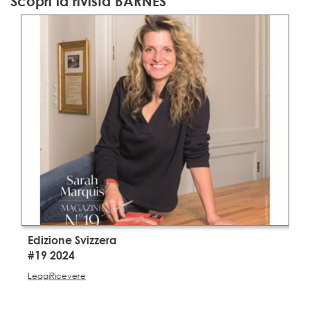
Scopri la rivista BARNES
Edizione Svizzera
E
#19 2024
#
Leggi
Ricevere
L