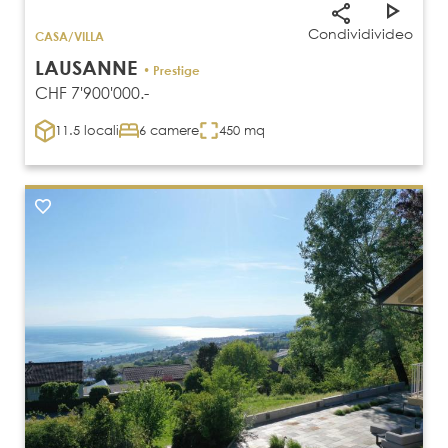
Condividi
video
CASA/VILLA
LAUSANNE
• Prestige
CHF 7'900'000.-
11.5 locali
6 camere
450 mq