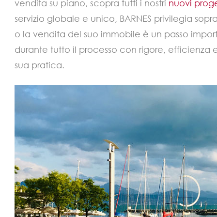
vendita su piano, scopra tutti i nostri
nuovi proge
servizio globale e unico, BARNES privilegia sopra
o la vendita del suo immobile è un passo import
durante tutto il processo con rigore, efficienza e 
sua pratica.