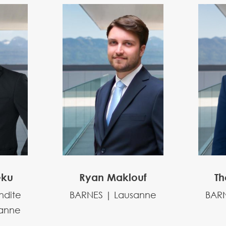
eku
Ryan Maklouf
Th
ndite
BARNES | Lausanne
BARN
sanne