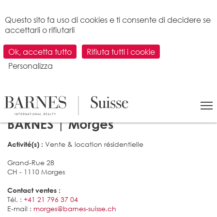
Pannello di gestione dei cookies
Questo sito fa uso di cookies e ti consente di decidere se
accettarli o rifiutarli
Ok, accetta tutto
Rifiuta tutti i cookie
Personalizza
LA NOSTRA AGENZIA IMMOBILIARE
BARNES | Morges
Vente & location résidentielle
Activité(s) :
Grand-Rue 28
CH - 1110 Morges
Contact ventes :
Tél. :
+41 21 796 37 04
E-mail :
morges@barnes-suisse.ch