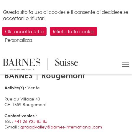
Pannello di gestione dei cookies
Questo sito fa uso di cookies e ti consente di decidere se
accettarli o rifiutarli
Ok, accetta tutto
Rifiuta tutti i cookie
Personalizza
LA NOSTRA AGENZIA IMMOBILIARE
BARNES | Rougemont
Vente
Activité(s) :
Rue du Village 40
CH-1659 Rougemont
Contact ventes :
Tél. :
+41 26 925 85 85
E-mail :
gstaadvalley@barnes-international.com