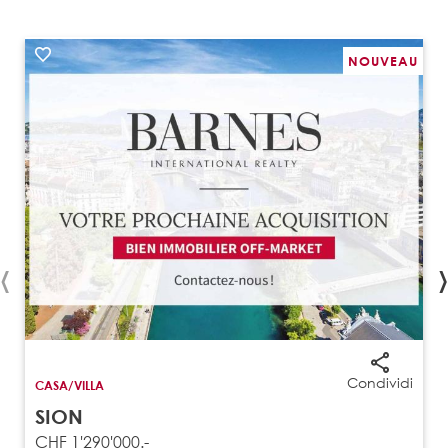
NOUVEAU
‹
›
Condividi
CASA/VILLA
SION
CHF 1'290'000.-