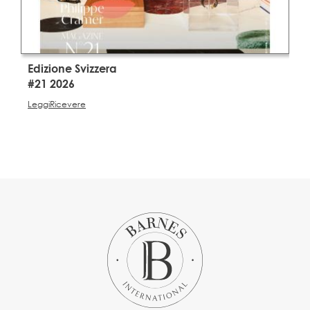
Edizione Svizzera
E
#21 2026
#
Leggi
Ricevere
L