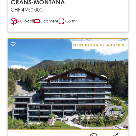
CRANS-MONTANA
CHF 4'950'000.-
6.0 locali
5 camere
435 m²
NON RÉSIDENT AUTORISÉ