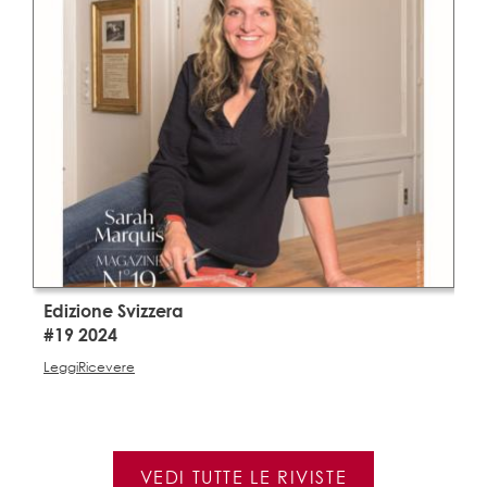
Edizione Svizzera
E
#19 2024
#
Leggi
Ricevere
L
VEDI TUTTE LE RIVISTE