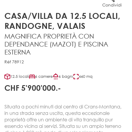
Condividi
CASA/VILLA DA 12.5 LOCALI,
RANDOGNE, VALAIS
MAGNIFICA PROPRIETÀ CON
DEPENDANCE (MAZOT) E PISCINA
ESTERNA
Réf 78912
12.5 locali
6 camere
6 bagni
660 mq
CHF 5'900'000.-
Situata a pochi minuti dal centro di Crans-Montana,
in una strada senza uscita, questa eccezionale
proprietà offre un ambiente di vita tranquillo pur
essendo vicina ai servizi. Situata su un ampio terreno