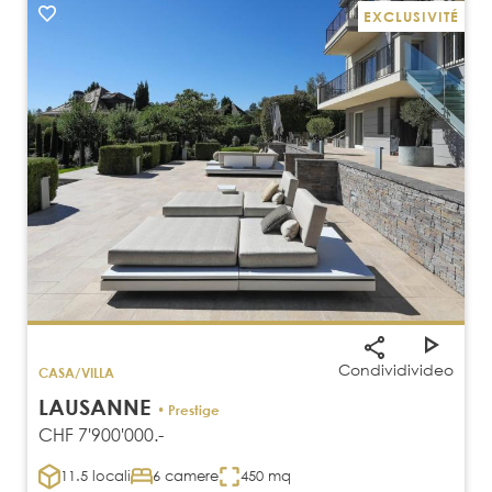
EXCLUSIVITÉ
Condividi
video
CASA/VILLA
LAUSANNE
• Prestige
CHF 7'900'000.-
11.5 locali
6 camere
450 mq