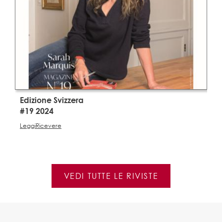
Edizione Svizzera
E
#19 2024
#
Leggi
Ricevere
L
VEDI TUTTE LE RIVISTE