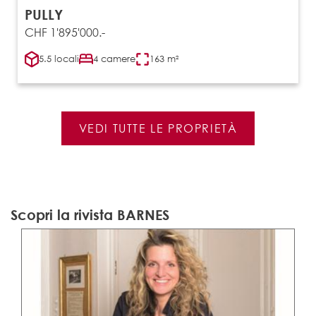
PULLY
CHF 1'895'000.-
5.5 locali
4 camere
163 m²
VEDI TUTTE LE PROPRIETÀ
Scopri la rivista BARNES