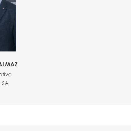
BALMAZ
ativo
e SA