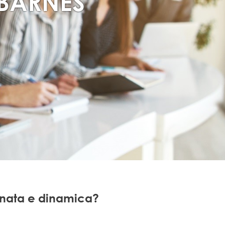
 BARNES
egnata e dinamica?