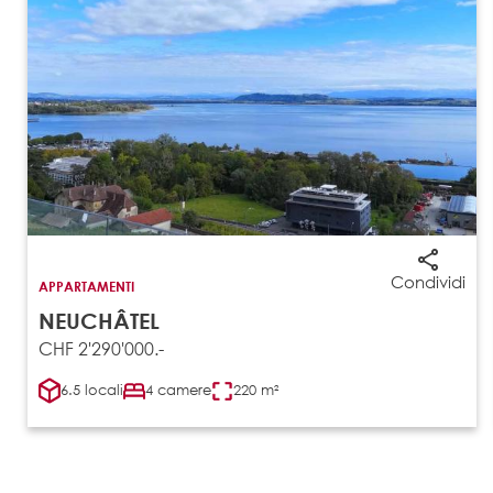
Condividi
APPARTAMENTI
NEUCHÂTEL
CHF 2'290'000.-
6.5 locali
4 camere
220 m²