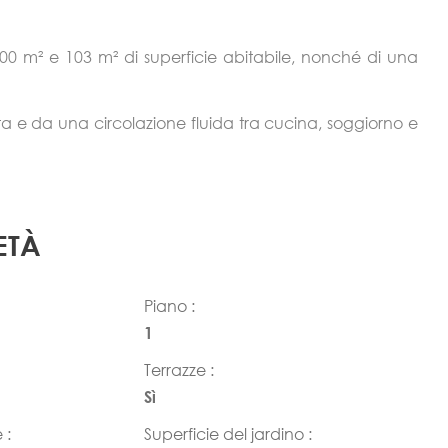
i 100 m² e 103 m² di superficie abitabile, nonché di una
ata e da una circolazione fluida tra cucina, soggiorno e
ETÀ
Piano :
1
Terrazze :
Sì
 :
Superficie del jardino :