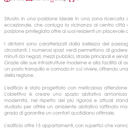
Situato in una posizione ideale in una zona ricercat
eccezionale, che coniuga la vicinanza al centro città c
posizione privilegiata offre ai suoi residenti un piacevole
I dintorni sono caratterizzati dalla bellezza del paes
circostanti. I numerosi spazi verdi permettono di gode
minuti da negozi, mezzi pubblici, strade principali e servizi
Grazie alle sue infrastrutture moderne e alla facilità di 
un posto tranquillo e comodo in cui vivere, offrendo una q
della regione.
L'edificio è stato progettato con meticolosa attenzione al
L'obiettivo è creare uno spazio abitativo armonioso
modernità, nel rispetto dei più rigorosi e attuali sta
studiato per offrire un ambiente abitativo raffinato 
grado di garantire un comfort quotidiano ottimale.
L'edificio offre 15 appartamenti, con superfici che vanno 