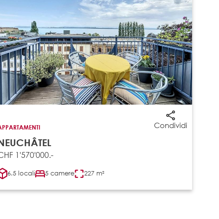
Condividi
APPARTAMENTI
NEUCHÂTEL
CHF 1'570'000.-
6.5 locali
5 camere
227 m²