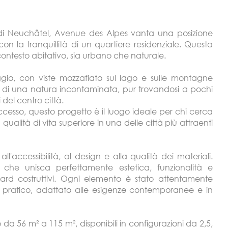
a di Neuchâtel, Avenue des Alpes vanta una posizione
on la tranquillità di un quartiere residenziale. Questa
 contesto abitativo, sia urbano che naturale.
aggio, con viste mozzafiato sul lago e sulle montagne
re di una natura incontaminata, pur trovandosi a pochi
 del centro città.
accesso, questo progetto è il luogo ideale per chi cerca
ualità di vita superiore in una delle città più attraenti
l'accessibilità, al design e alla qualità dei materiali.
 che unisca perfettamente estetica, funzionalità e
ndard costruttivi. Ogni elemento è stato attentamente
ma pratico, adattato alle esigenze contemporanee e in
da 56 m² a 115 m², disponibili in configurazioni da 2,5,