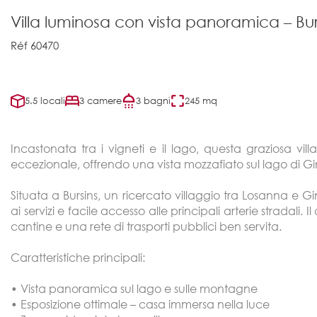
Villa luminosa con vista panoramica – Bur
Réf 60470
5.5 locali
3 camere
3 bagni
245 mq
Incastonata tra i vigneti e il lago, questa graziosa vi
eccezionale, offrendo una vista mozzafiato sul lago di Gin
Situata a Bursins, un ricercato villaggio tra Losanna e G
ai servizi e facile accesso alle principali arterie stradali.
cantine e una rete di trasporti pubblici ben servita.
Caratteristiche principali:
• Vista panoramica sul lago e sulle montagne
• Esposizione ottimale – casa immersa nella luce