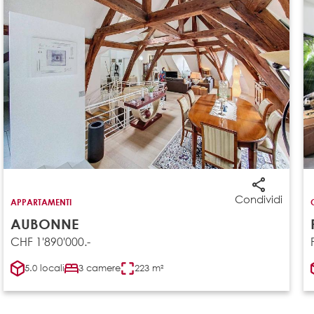
Condividi
APPARTAMENTI
AUBONNE
CHF 1'890'000.-
5.0 locali
3 camere
223 m²