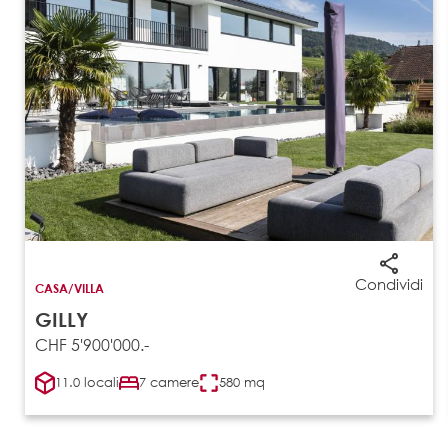
Condividi
CASA/VILLA
GILLY
CHF 5'900'000.-
11.0 locali
7 camere
580 mq