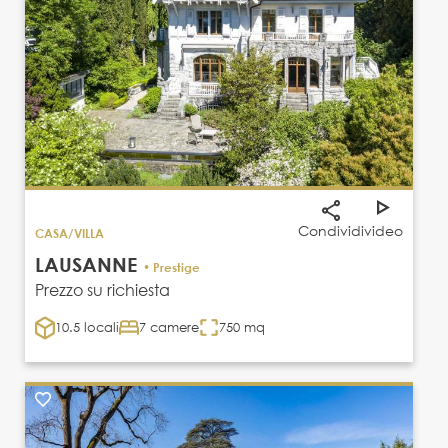
Condividi
video
CASA/VILLA
LAUSANNE
• Prestige
Prezzo su richiesta
10.5 locali
7 camere
750 mq