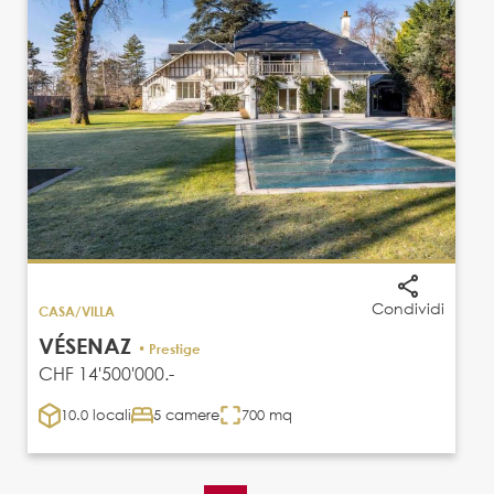
Condividi
CASA/VILLA
VÉSENAZ
• Prestige
CHF 14'500'000.-
10.0 locali
5 camere
700 mq