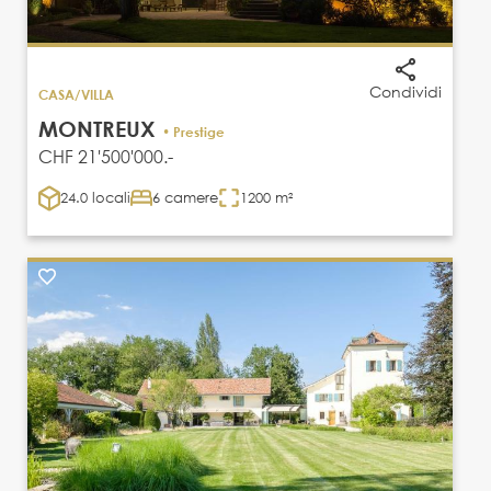
Condividi
CASA/VILLA
MONTREUX
• Prestige
CHF 21'500'000.-
24.0 locali
6 camere
1200 m²